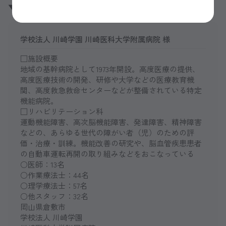
▼プロフィール
学校法人 川崎学園 川崎医科大学附属病院 様
□施設概要
地域の基幹病院として1973年開設。高度医療の提供、
高度医療技術の開発、研修や大学などの医療教育機
関、高度救急救命センターなどが整備されている特定
機能病院。
□リハビリテーション科
運動機能障害、高次脳機能障害、発達障害、精神障害
などの、あらゆる世代の障がい者（児）のための評
価・治療・訓練。機能改善の研究や、脳血管疾患患者
の自動車運転再開の取り組みなどをおこなっている
○医師：13名
○作業療法士：44名
○理学療法士：57名
○他スタッフ：32名
岡山県倉敷市
学校法人 川崎学園