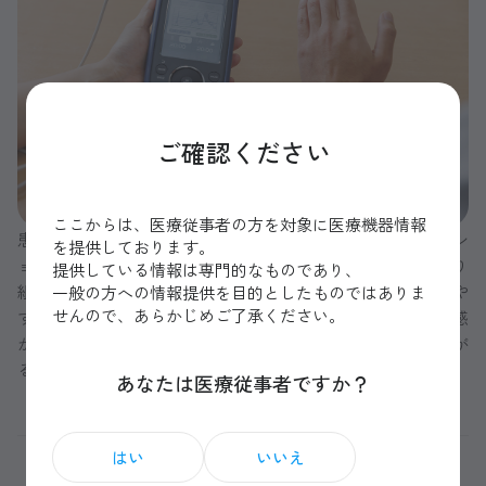
ご確認ください
ここからは、医療従事者の方を対象に医療機器情報
患者様は、麻痺側の手足が動くことにより、リハビリテーシ
を提供しております。
ョンに対する意欲やモチベーションが向上し、積極的に取り
提供している情報は専門的なものであり、
組む姿勢が見られます。数値の視覚的フィードバックがしや
一般の方への情報提供を目的としたものではありま
せんので、あらかじめご了承ください。
すいので、小さな動きでも「自分で動かせた」という達成感
が自己効力感を高め、継続的なリハビリテーションにつなが
ることが多いですね。
あなたは医療従事者ですか？
はい
いいえ