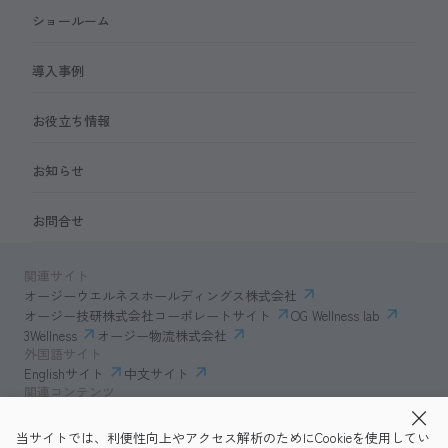
ショールーム
導入事例
お役立ち情報
お知らせ
お問合せ
関連サイト
オージーウエルネスホールディングス株式会社
オージー技研株式会社コーポレートサイト
OG Wellness lab
3Wellness
オージー物流株式会社
外国語サイト
Englishサイト
中文サイト
関連コンテンツ
AmazonECサイト
IVESサポートクラブ
当サイトでは、利便性向上やアクセス解析のためにCookieを使用してい