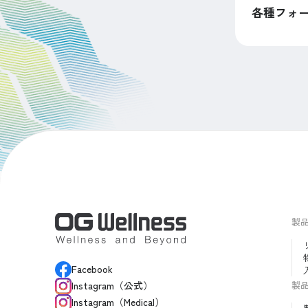
各種フォ
製
Facebook
製
Instagram（公式）
Instagram（Medical）