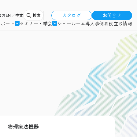
カタログ
お問合せ
報
EN
中文
検索
サポート
セミナー・学会
ショールーム
導入事例
お役立ち情報
物理療法機器