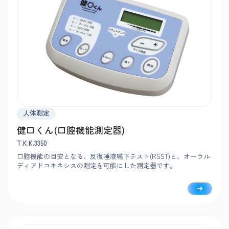
人体測定
健口くん(口腔機能測定器)
T.K.K.3350
口腔機能の目安となる、反復唾液嚥下テスト(RSST)と、オーラル
ディアドコキネシスの測定を可能にした測定器です。