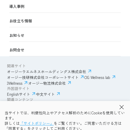
導入事例
お役立ち情報
お知らせ
お問合せ
関連サイト
オージーウエルネスホールディングス株式会社
オージー技研株式会社コーポレートサイト
OG Wellness lab
3Wellness
オージー物流株式会社
外国語サイト
Englishサイト
中文サイト
関連コンテンツ
AmazonECサイト
IVESサポートクラブ
当サイトでは、利便性向上やアクセス解析のためにCookieを使用してい
透明性ガイドライン
サイトポリシー
ます。
プライバシーポリシー
OG Wellness会員規約
詳しくは
「サイトポリシー」
をご覧ください。ご同意いただける方は
コミュニティガイドライン
サイトマップ
よくある質問
「同意する」をクリックしてご利用ください。