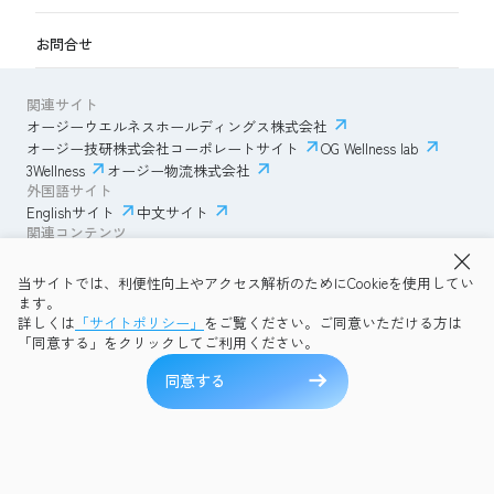
お問合せ
関連サイト
オージーウエルネスホールディングス株式会社
オージー技研株式会社コーポレートサイト
OG Wellness lab
3Wellness
オージー物流株式会社
外国語サイト
Englishサイト
中文サイト
関連コンテンツ
AmazonECサイト
IVESサポートクラブ
当サイトでは、利便性向上やアクセス解析のためにCookieを使用してい
透明性ガイドライン
サイトポリシー
ます。
プライバシーポリシー
OG Wellness会員規約
詳しくは
「サイトポリシー」
をご覧ください。ご同意いただける方は
コミュニティガイドライン
サイトマップ
よくある質問
「同意する」をクリックしてご利用ください。
Copyright © 2026 OG Wellness Co., Ltd. All rights reserved.
同意する